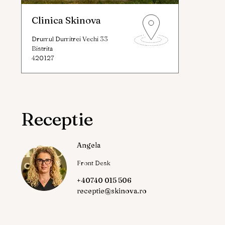
Clinica Skinova
Drumul Dumitrei Vechi 33
Bistrita
420127
Receptie
Angela
Front Desk
+40740 015 506
receptie@skinova.ro