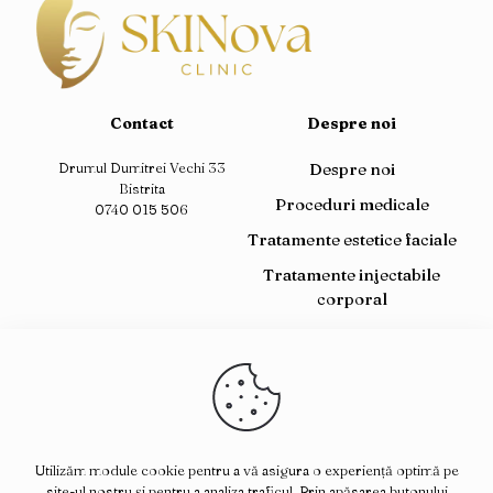
Contact
Despre noi
Drumul Dumitrei Vechi 33
Despre noi
Bistrita
Proceduri medicale
0740 015 506
Tratamente estetice faciale
Tratamente injectabile
corporal
Testare genetică
Preturi
Contact
Ne găsiți pe:
Utilizăm module cookie pentru a vă asigura o experiență optimă pe
site-ul nostru și pentru a analiza traficul. Prin apăsarea butonului